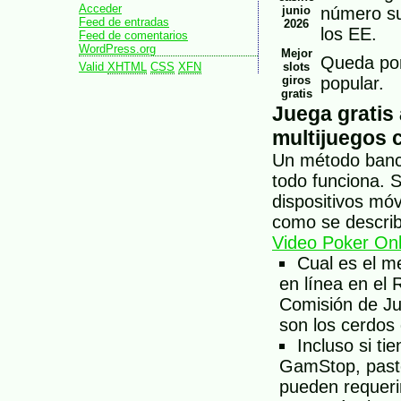
Acceder
junio
número sus
Feed de entradas
2026
los EE.
Feed de comentarios
WordPress.org
Mejor
Queda por 
Valid
XHTML
CSS
XFN
slots
giros
popular.
gratis
Juega gratis
multijuegos 
Un método bancar
todo funciona. 
dispositivos móv
como se describ
Video Poker On
Cual es el m
en línea en el 
Comisión de Ju
son los cerdos
Incluso si ti
GamStop, pastó
pueden requerir