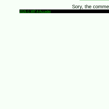
Sory, the comment
2026 ©
WP
A
Acceder