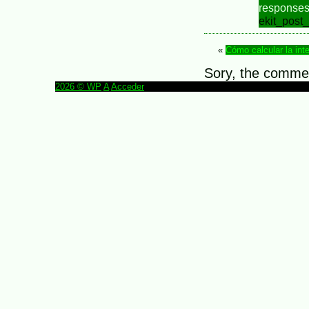
responses 
ekit_post
«
Cómo calcular la int
Sory, the comment
2026 ©
WP
A
Acceder