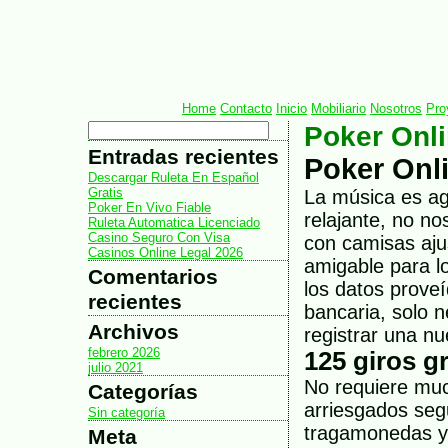
Home
Contacto
Inicio
Mobiliario
Nosotros
Pro
Poker Onl
Entradas recientes
Poker Onl
Descargar Ruleta En Español
Gratis
La música es ag
Poker En Vivo Fiable
relajante, no no
Ruleta Automatica Licenciado
Casino Seguro Con Visa
con camisas ajus
Casinos Online Legal 2026
amigable para l
Comentarios
los datos proveí
recientes
bancaria, solo n
Archivos
registrar una n
febrero 2026
125 giros g
julio 2021
No requiere muc
Categorías
arriesgados seg
Sin categoría
tragamonedas y 
Meta