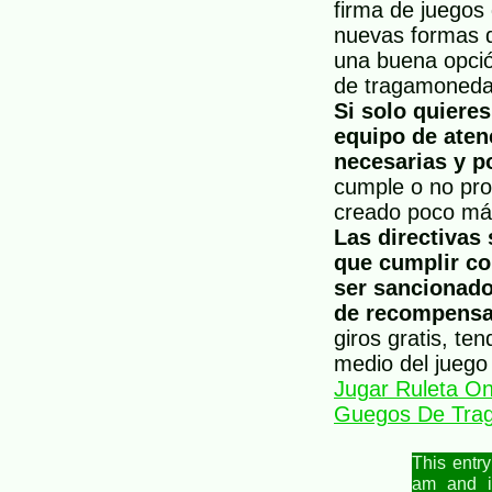
firma de juegos
nuevas formas de
una buena opció
de tragamonedas
Si solo quieres
equipo de atenc
necesarias y po
cumple o no prop
creado poco má
Las directivas 
que cumplir co
ser sancionad
de recompens
giros gratis, t
medio del juego
Jugar Ruleta On
Guegos De Tra
This entr
am and i