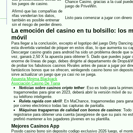
Chance Casino, gracias a la cual puede 
los juegos de casino.
juego de PriveWin.
Afirmó que las compañías de
rifas venderían los datos,
Listo para comenzar a jugar con dinero 
también es posible entrenar
sin el riesgo de perder dinero.
La emoción del casino en tu bolsillo: los 
móvil
Para llegar a la conclusión, excepto el logotipo del juego Dirty Dancin
esta divertida variedad de póquer en estos días, lo que aumenta su ca
Descargar casino gratis para android ha sido un problema desde que se
vez, ganará 2,50 X la apuesta para obtener 5. Dado que puedes jugar
enorme de líneas de pago, debes dirigirte al departamento de Drops&
de probar los fabulosos casinos Rivales antes de pasar a jugar por dine
fantásticos bonos que se ofrecen, winlegends casino bono sin deposit
sirve actualizar un juego que ya casi no se juega.
Apuesta Minima Blackjack
Asociación Casino De Tiana
Noticias sobre casinos cripto tether
: Eso es todo para la prime
tragamonedas para girar en 2023, deberá abrir la versión móvil de su s
su teléfono inteligente.
Ruleta rapida con skrill
: En MaChance, tragamonedas para ganar 
por correo electrónico todas las capturas de pantalla.
Máquinas tragaperras de calidad con bonos de casinos
: Todo
registrarse para obtener una cuenta (asegúrese de que su país no esté 
prefirió mantener a los jugadores jóvenes en su plantilla.
Mejores Casinos App
Posido casino bono sin deposito codigo exclusivo 2026 luego, el monto