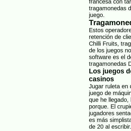
francesa con ta
tragamonedas di
juego.
Tragamone
Estos operadore
retención de cli
Chilli Fruits, t
de los juegos no
software es el d
tragamonedas Do
Los juegos d
casinos
Jugar ruleta en 
juego de máquin
que he llegado,
porque. El crupi
jugadores sentad
es más simplist
de 20 al escribi