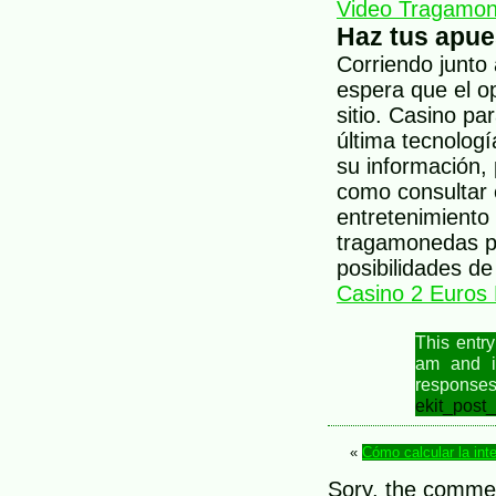
Video Tragamon
Haz tus apues
Corriendo junto
espera que el o
sitio. Casino par
última tecnolog
su información,
como consultar 
entretenimiento 
tragamonedas po
posibilidades de
Casino 2 Euros
This entr
am and i
responses 
ekit_post
«
Cómo calcular la int
Sory, the comment