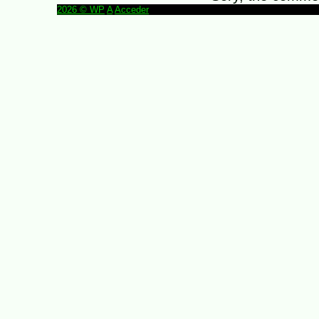
2026 ©
WP
A
Acceder