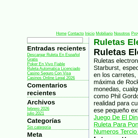
Home
Contacto
Inicio
Mobiliario
Nosotros
Pro
Ruletas El
Entradas recientes
Ruletas E
Descargar Ruleta En Español
Gratis
Ruletas electron
Poker En Vivo Fiable
Starburst, espec
Ruleta Automatica Licenciado
Casino Seguro Con Visa
en los carretes,
Casinos Online Legal 2026
máxima de Rock
Comentarios
monedas, cualqu
recientes
como Phil Gord
Archivos
realidad para c
febrero 2026
ese pequeño ext
julio 2021
Juego De El Din
Categorías
Ruleta Para Po
Sin categoría
Numeros Tercio
Meta