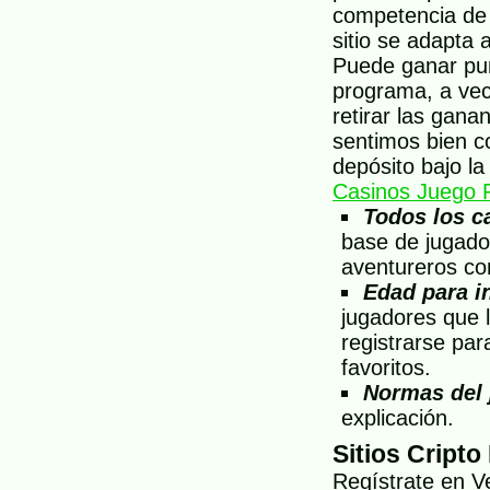
competencia de 
sitio se adapta 
Puede ganar pun
programa, a vec
retirar las gana
sentimos bien c
depósito bajo 
Casinos Juego 
Todos los c
base de jugado
aventureros co
Edad para i
jugadores que 
registrarse pa
favoritos.
Normas del 
explicación.
Sitios Cripto
Regístrate en Ve