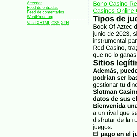
Bono Casino Re
Acceder
Feed de entradas
Casinos Online
Feed de comentarios
WordPress.org
Tipos de j
Valid
XHTML
CSS
XFN
Book Of Aztec d
junio de 2023, 
instrumental par
Red Casino, tra
que no lo ganas
Sitios legí
Además, puedes
podrían ser b
gestionar tu din
Slotman Casino
datos de sus c
Bienvenida una
a un rival que s
disfrutar de la r
juegos.
El pago en el j