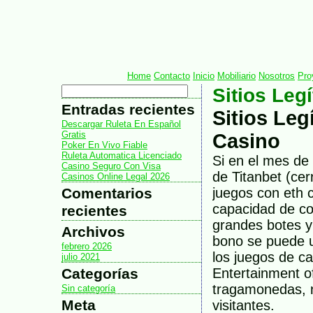
Home
Contacto
Inicio
Mobiliario
Nosotros
Pro
Sitios Leg
Entradas recientes
Sitios Le
Descargar Ruleta En Español
Gratis
Casino
Poker En Vivo Fiable
Ruleta Automatica Licenciado
Si en el mes de 
Casino Seguro Con Visa
de Titanbet (cer
Casinos Online Legal 2026
Comentarios
juegos con eth 
capacidad de co
recientes
grandes botes y 
Archivos
bono se puede u
febrero 2026
los juegos de ca
julio 2021
Categorías
Entertainment o
tragamonedas, nu
Sin categoría
Meta
visitantes.