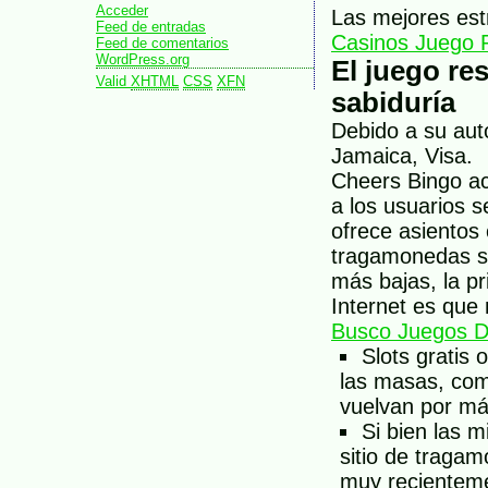
Acceder
Las mejores estr
Feed de entradas
Casinos Juego 
Feed de comentarios
WordPress.org
El juego re
Valid
XHTML
CSS
XFN
sabiduría
Debido a su aut
Jamaica, Visa.
Cheers Bingo ac
a los usuarios s
ofrece asientos
tragamonedas si
más bajas, la p
Internet es que
Busco Juegos D
Slots gratis 
las masas, com
vuelvan por má
Si bien las m
sitio de tragam
muy recientem