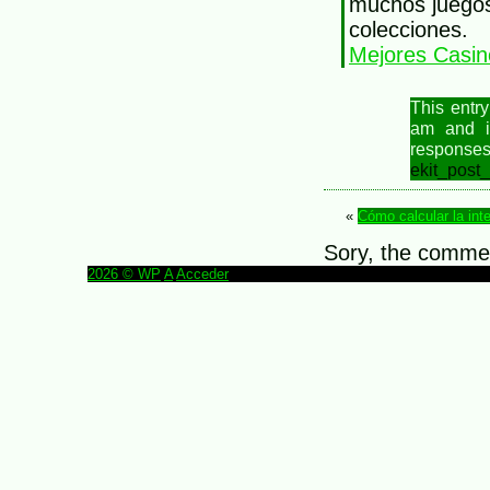
muchos juegos
colecciones.
Mejores Casin
This entr
am and i
responses 
ekit_post
«
Cómo calcular la int
Sory, the comment
2026 ©
WP
A
Acceder