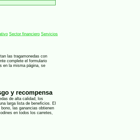
ativo
Sector financiero
Servicios
stan las tragamonedas con
nte complete el formulario
s en la misma página, se
esgo y recompensa
das de alta calidad, los
a larga lista de beneficios. El
l bono, las ganancias obtienen
modines en todos los carretes,