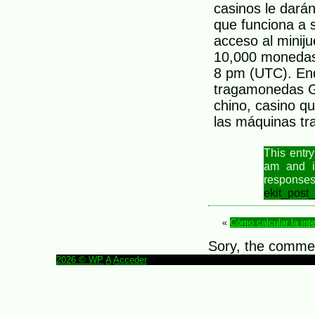
casinos le darán
que funciona a 
acceso al minij
10,000 monedas 
8 pm (UTC). En
tragamonedas Go
chino, casino q
las máquinas tr
This entr
am and i
responses 
ekit_post
«
Cómo calcular la int
Sory, the comment
2026 ©
WP
A
Acceder