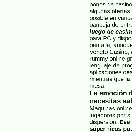
bonos de casino
algunas ofertas 
posible en vario
bandeja de entr
juego de casino
para PC y dispos
pantalla, aunque
Veneto Casino, 
rummy online gra
lenguaje de pro
aplicaciones de
mientras que la 
mesa.
La emoción d
necesitas sa
Maquinas online
jugadores por s
dispersión.
Ese 
súper ricos pu