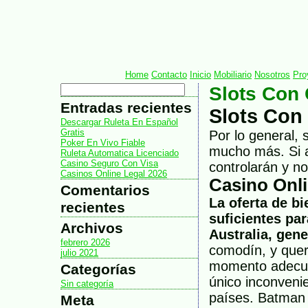
Home
Contacto
Inicio
Mobiliario
Nosotros
Pro
Slots Con
Entradas recientes
Slots Con
Descargar Ruleta En Español
Gratis
Por lo general, 
Poker En Vivo Fiable
mucho más. Si 
Ruleta Automatica Licenciado
Casino Seguro Con Visa
controlarán y no
Casinos Online Legal 2026
Casino Onli
Comentarios
La oferta de b
recientes
suficientes par
Archivos
Australia, gen
febrero 2026
comodín, y querr
julio 2021
momento adecuad
Categorías
único inconveni
Sin categoría
países. Batman 
Meta