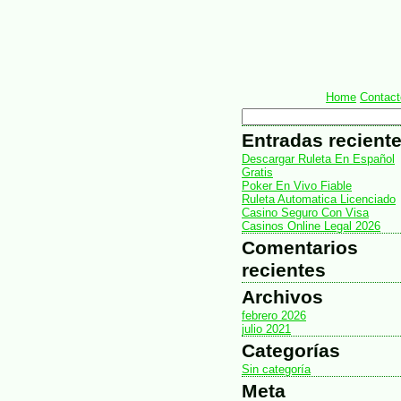
Home
Contact
Entradas recient
Descargar Ruleta En Español
Gratis
Poker En Vivo Fiable
Ruleta Automatica Licenciado
Casino Seguro Con Visa
Casinos Online Legal 2026
Comentarios
recientes
Archivos
febrero 2026
julio 2021
Categorías
Sin categoría
Meta