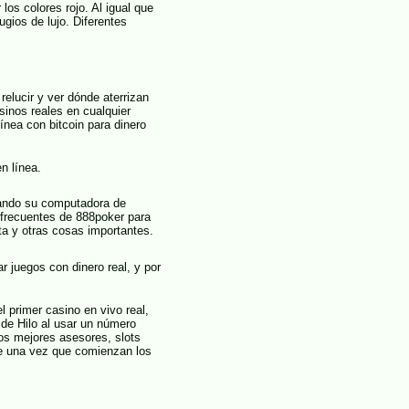
los colores rojo. Al igual que
ugios de lujo. Diferentes
elucir y ver dónde aterrizan
sinos reales en cualquier
nea con bitcoin para dinero
n línea.
sando su computadora de
s frecuentes de 888poker para
ta y otras cosas importantes.
r juegos con dinero real, y por
 primer casino en vivo real,
 de Hilo al usar un número
os mejores asesores, slots
te una vez que comienzan los