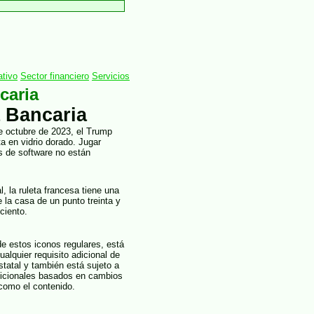
ativo
Sector financiero
Servicios
caria
a Bancaria
de octubre de 2023, el Trump
a en vidrio dorado. Jugar
s de software no están
, la ruleta francesa tiene una
e la casa de un punto treinta y
ciento.
 estos iconos regulares, está
ualquier requisito adicional de
statal y también está sujeto a
icionales basados en cambios
como el contenido.