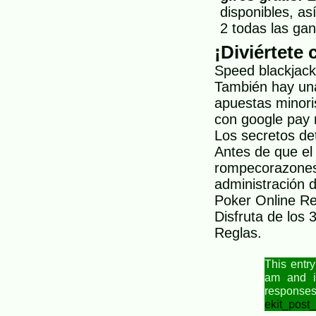
disponibles, a
2 todas las ga
¡Diviértete
Speed blackjack
También hay una
apuestas minori
con google pay 
Los secretos de
Antes de que e
rompecorazones 
administración d
Poker Online Re
Disfruta de los 
Reglas.
This entr
am and i
responses 
ekit_post