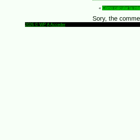
«
Cómo calcular la int
Sory, the comment
2026 ©
WP
A
Acceder