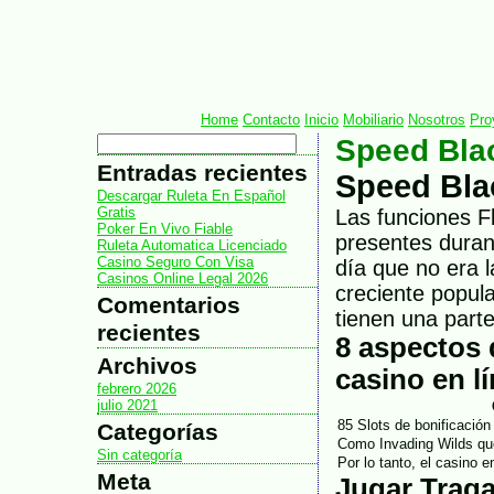
Home
Contacto
Inicio
Mobiliario
Nosotros
Pro
Speed Bla
Entradas recientes
Speed Bla
Descargar Ruleta En Español
Gratis
Las funciones 
Poker En Vivo Fiable
presentes durant
Ruleta Automatica Licenciado
Casino Seguro Con Visa
día que no era l
Casinos Online Legal 2026
creciente popula
Comentarios
tienen una parte
recientes
8 aspectos 
Archivos
casino en l
febrero 2026
julio 2021
85 Slots de bonificación
Categorías
Como Invading Wilds que,
Sin categoría
Por lo tanto, el casino e
Meta
Jugar Trag