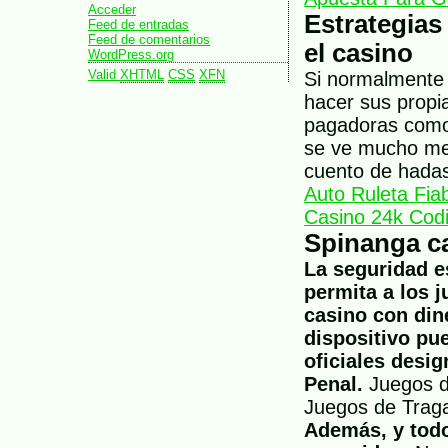
Acceder
Estrategias
Feed de entradas
Feed de comentarios
el casino
WordPress.org
Valid
XHTML
CSS
XFN
Si normalmente 
hacer sus propi
pagadoras como 
se ve mucho me
cuento de hada
Auto Ruleta Fia
Casino 24k Cod
Spinanga ca
La seguridad e
permita a los 
casino con din
dispositivo pu
oficiales desi
Penal.
Juegos d
Juegos de Tra
Además, y todo