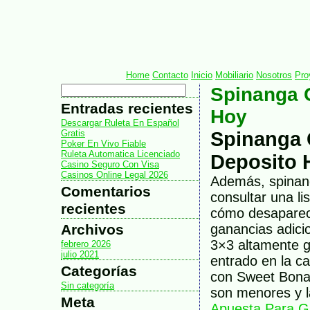
Home
Contacto
Inicio
Mobiliario
Nosotros
Pro
Spinanga C
Entradas recientes
Hoy
Descargar Ruleta En Español
Gratis
Spinanga 
Poker En Vivo Fiable
Ruleta Automatica Licenciado
Deposito 
Casino Seguro Con Visa
Casinos Online Legal 2026
Además, spinang
Comentarios
consultar una li
recientes
cómo desaparec
Archivos
ganancias adicio
3×3 altamente gr
febrero 2026
julio 2021
entrado en la c
Categorías
con Sweet Bonan
Sin categoría
son menores y l
Meta
Apuesta Para G