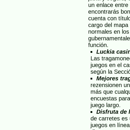
un enlace entre 
encontrarás bon
cuenta con títul
cargo del mapa 
normales en los
gubernamentale
función.
Luckia casi
Las tragamoned
juegos en el ca
según la Secci
Mejores tra
rezensionen un
más que cualqui
encuestas para 
juego largo.
Disfruta de 
de carretes es
juegos en líne