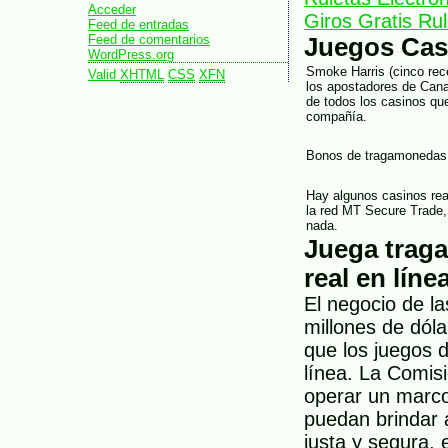
Acceder
Giros Gratis Rul
Feed de entradas
Feed de comentarios
Juegos Cas
WordPress.org
Smoke Harris (cinco rec
Valid
XHTML
CSS
XFN
los apostadores de Cana
de todos los casinos que
compañía.
Bonos de tragamonedas 
Hay algunos casinos re
la red MT Secure Trade,
nada.
Juega trag
real en líne
El negocio de l
millones de dól
que los juegos 
línea. La Comis
operar un marco
puedan brindar a
justa y segura, 