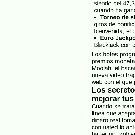
siendo del 47,
cuando ha gan
Torneo de sl
giros de bonifi
bienvenida, el 
Euro Jackp
Blackjack con c
Los botes progr
premios moneta
Moolah, el bacar
nueva video tra
web con el que 
Los secreto
mejorar tus
Cuando se trata
línea que acept
dinero real tom
con usted lo an
haber un proble