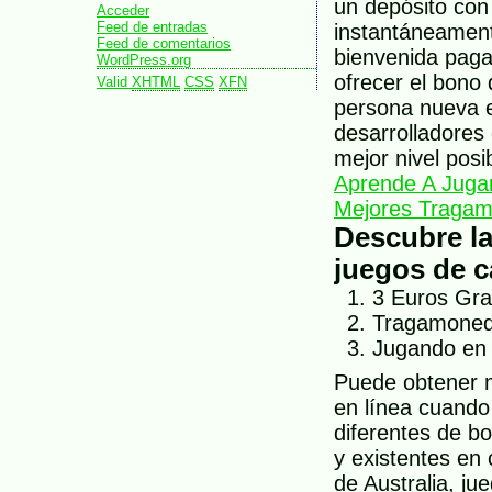
un depósito con 
Acceder
Feed de entradas
instantáneament
Feed de comentarios
bienvenida paga
WordPress.org
ofrecer el bono
Valid
XHTML
CSS
XFN
persona nueva e
desarrolladores
mejor nivel posi
Aprende A Jugar
Mejores Tragam
Descubre la
juegos de c
3 Euros Gra
Tragamoneda
Jugando en 
Puede obtener m
en línea cuando
diferentes de b
y existentes en 
de Australia, j