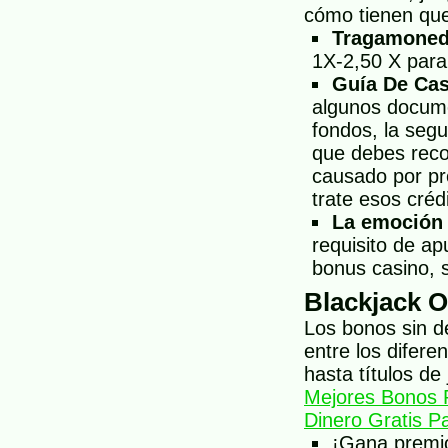
cómo tienen que
Tragamoneda
1X-2,50 X para 
Guía De Cas
algunos documen
fondos, la seg
que debes reco
causado por p
trate esos créd
La emoción d
requisito de ap
bonus casino, 
Blackjack 
Los bonos sin d
entre los difer
hasta títulos de
Mejores Bonos 
Dinero Gratis P
¡Gana premio