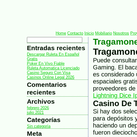
Home
Contacto
Inicio
Mobiliario
Nosotros
Pro
Tragamone
Entradas recientes
Tragamone
Descargar Ruleta En Español
Gratis
Puede consultar
Poker En Vivo Fiable
Gaming. El bacar
Ruleta Automatica Licenciado
Casino Seguro Con Visa
es considerado 
Casinos Online Legal 2026
espaciales grati
Comentarios
proveedores de 
recientes
Lightning Dice I
Archivos
Casino De 
febrero 2026
Si hay dos sele
julio 2021
para depósitos y
Categorías
haciendo un dep
Sin categoría
fueron dieciocho
Meta