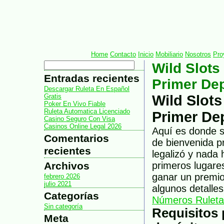
Home
Contacto
Inicio
Mobiliario
Nosotros
Pro
Wild Slot
Entradas recientes
Primer Dep
Descargar Ruleta En Español
Gratis
Wild Slot
Poker En Vivo Fiable
Ruleta Automatica Licenciado
Primer Dep
Casino Seguro Con Visa
Casinos Online Legal 2026
Aquí es donde se
Comentarios
de bienvenida pr
recientes
legalizó y nada
Archivos
primeros lugares
ganar un premio
febrero 2026
julio 2021
algunos detalle
Categorías
Números Ruleta 
Sin categoría
Requisitos 
Meta